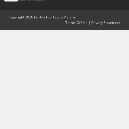
Copyright 2026 by BikeTourCoppaMarche
Terms Of Use
|
Privacy Statement