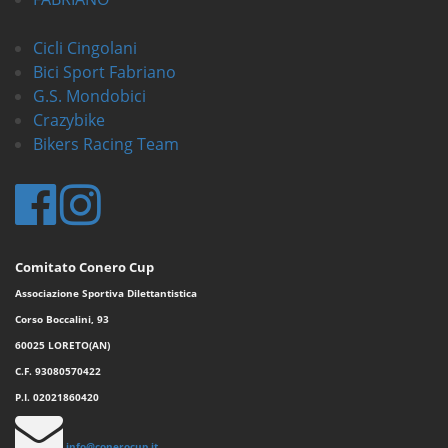
Cicli Cingolani
Bici Sport Fabriano
G.S. Mondobici
Crazybike
Bikers Racing Team
Comitato Conero Cup
Associazione Sportiva Dilettantistica
Corso Boccalini, 93
60025 LORETO(AN)
C.F. 93080570422
P.I. 02021860420
info@conerocup.it