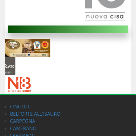
CINGOLI
BELFORTE ALL'ISAURO
CARPEGNA
CAMERANO
FABRIANO