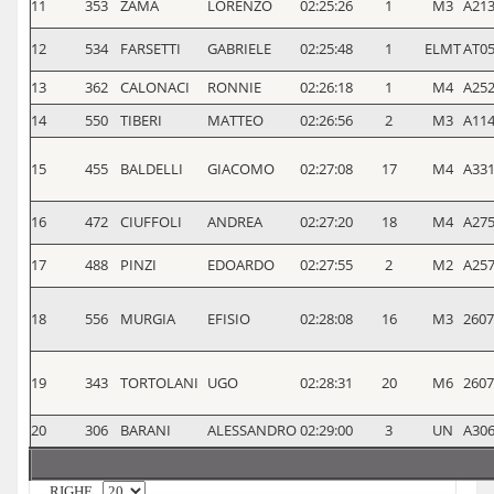
11
353
ZAMA
LORENZO
02:25:26
1
M3
A21
12
534
FARSETTI
GABRIELE
02:25:48
1
ELMT
AT0
13
362
CALONACI
RONNIE
02:26:18
1
M4
A25
14
550
TIBERI
MATTEO
02:26:56
2
M3
A11
15
455
BALDELLI
GIACOMO
02:27:08
17
M4
A33
16
472
CIUFFOLI
ANDREA
02:27:20
18
M4
A27
17
488
PINZI
EDOARDO
02:27:55
2
M2
A25
18
556
MURGIA
EFISIO
02:28:08
16
M3
2607
19
343
TORTOLANI
UGO
02:28:31
20
M6
2607
20
306
BARANI
ALESSANDRO
02:29:00
3
UN
A30
RIGHE