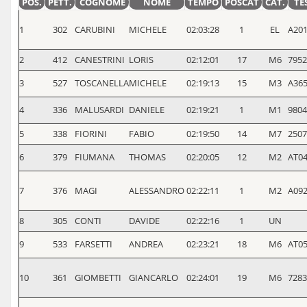
POS.
PETT.
COGNOME
NOME
TEMPO
POSCAT
CAT.
TE
1
302
CARUBINI
MICHELE
02:03:28
1
EL
A20
2
412
CANESTRINI
LORIS
02:12:01
17
M6
7952
3
527
TOSCANELLA
MICHELE
02:19:13
15
M3
A36
4
336
MALUSARDI
DANIELE
02:19:21
1
M1
980
5
338
FIORINI
FABIO
02:19:50
14
M7
2507
6
379
FIUMANA
THOMAS
02:20:05
12
M2
AT0
7
376
MAGI
ALESSANDRO
02:22:11
1
M2
A09
8
305
CONTI
DAVIDE
02:22:16
1
UN
9
533
FARSETTI
ANDREA
02:23:21
18
M6
AT0
10
361
GIOMBETTI
GIANCARLO
02:24:01
19
M6
728